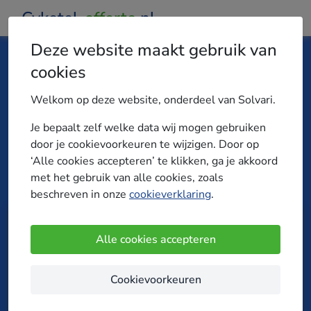
Cvketel-
offerte
.nl
Deze website maakt gebruik van
cookies
Vergelijk vrijblijvend cv-ketel offertes
Welkom op deze website, onderdeel van Solvari.
Wij vergelijken meer dan 300 cv-ketelinstallateurs
uit jouw regio. Je ontvangt meerdere offertes en
Je bepaalt zelf welke data wij mogen gebruiken
vindt zo makkelijk en snel de beste deal voor jouw
door je cookievoorkeuren te wijzigen. Door op
cv-ketel!
‘Alle cookies accepteren’ te klikken, ga je akkoord
met het gebruik van alle cookies, zoals
beschreven in onze
cookieverklaring
.
Omschrijving
1
Alle cookies accepteren
2
Kies je regio
toevoegen
Cookievoorkeuren
Makkelijk en snel vergelijken!